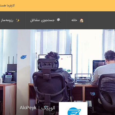
کارفرما هست
خانه
جستجوی مشاغل
رزومه‌ساز
الوپیک
|
AloPeyk