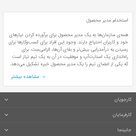
استخدام مدیر محصول
همه‌ی سازمان‌ها به یک مدیر محصول برای برآورده کردن نیازهای
خود و کاربران احتیاج دارند. وجود این افراد برای کسب‌وکارها برای
رسیدن به درآمدزایی بیش‌تر و بقای آن‌ها، الزامی‌ست. برای
راه‌اندازی یک استارت‌آپ و موفقیت در آن به یک تیم نیاز است
که یکی از اعضای تیم را یک مدیر محصول خبره تشکیل می‌دهد.
مدیر محصول کیست؟
مشاهده بیشتر
نقش و مسئولیت‌های یک مدیر محصول در یک سازمان بسیار
حیاتی است. این فرد با در نظر گرفتن شرایط و شناخت کافی از
کارجویان
نیازهای مشتریان، محصولاتی باکیفیت و مقبول تولید می‌کند.
مدیر محصول موظف است که در کنار جلب رضایت مشتری،
سوالات متداول کارجویان
کارفرمایان
بتواند برای یک سازمان درآمدزایی کند. مدیران محصول علاوه بر
کاربران و مشتریان، با طراحان، مهندسان و مدیران برای تولید کالا
قوانین و مقررات کارجویان
راهنمای ثبت آگهی استخدام
در ارتباط‌اند. این اشخاص با توجه به حوزه‌ای که در آن مشغول به
جابینجا