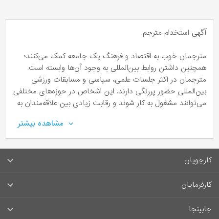
آگهی استخدام مترجم
مترجمان خوب به اقتصاد و فرهنگ یک جامعه کمک می‌کنند؛
همچنین داشتن روابط بین‌المللی به وجود آن‌ها وابسته است.
مترجمان در اکثر جلسات علمی، سیاسی و مسابقات ورزشی
بین‌المللی حضور پررنگی دارند. این اشخاص در حوزه‌های مختلفی
می‌توانند مشغول به کار شوند و رقابت زیادی بین علاقه‌مندان به
این شغل می‌باشد.
مشاهده بیشتر
مترجم چه کسی است؟
کارجویان
یک کارشناس مترجمی، عبارات یک زبان را به یک زبان دیگر
بر‌می‌گرداند، به صورتی که مفهوم آن تغییر نکند و عیناً به مخاطب
سوالات متداول کارجویان
کارفرمایان
انتقال داده شود. اکثر مترجمان زبان مادری خود را به‌عنوان زبان
مرجع در نظر می‌گیرند و آن را به دیگر زبان‌های خارجی و
قوانین و مقررات کارجویان
راهنمای ثبت آگهی استخدام
بالعکس ترجمه می‌کنند. ترجمه می‌تواند در قالب نوشتار یا به
جابینجا