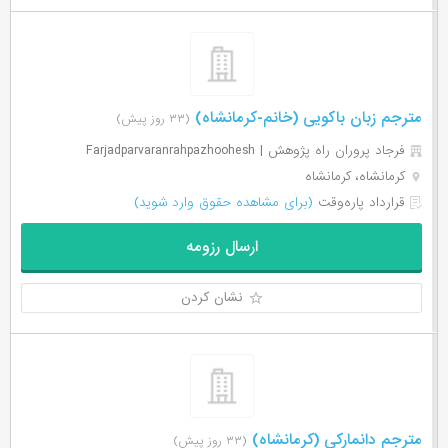
مترجم زبان باکویی (خانم-کرمانشاه)
(۳۳ روز پیش)
فرجاد پروران راه پژوهش | Farjadparvaranrahpazhoohesh
کرمانشاه، کرمانشاه
قرارداد پاره‌وقت
(برای مشاهده حقوق وارد شوید)
ارسال رزومه
نشان کردن
مترجم دانمارکی (کرمانشاه)
(۳۳ روز پیش)