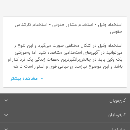
استخدام وکیل - استخدام مشاور حقوقی - استخدام کارشناس
حقوقی
استخدام وکیل در اشکال مختلفی صورت می‌گیرد و این تنوع را
می‌توانید در آگهی‌های استخدامی مشاهده کنید. اما به‌طورکلی
یک وکیل باید در چالش‌برانگیزترین لحظات زندگی یک فرد کنار او
باشد و این موضوع نیازمند روحیاتی قوی و استوار است تا هم
بتواند به موکل خود کمک کند و هم خودش آسیبی نبیند.
مشاهده بیشتر
ساعات کاری وکیل
کارجویان
یک وکیل یا مشاور حقوقی وابسته به این که به‌صورت شخصی کار
می‌کند یا استخدام شرکت و سازمان خاصی می‌شود دارای ساعات
سوالات متداول کارجویان
کارفرمایان
کاری متفاوتی نیز می‌باشد. یک کارشناس حقوقی در برخی موارد
باید همیشه در دسترس باشد حتی شب‌ها و روزهای تعطیل!
قوانین و مقررات کارجویان
راهنمای ثبت آگهی استخدام
بنابراین اگر این شرایط برای شما مهم است باید در هنگام
جابینجا