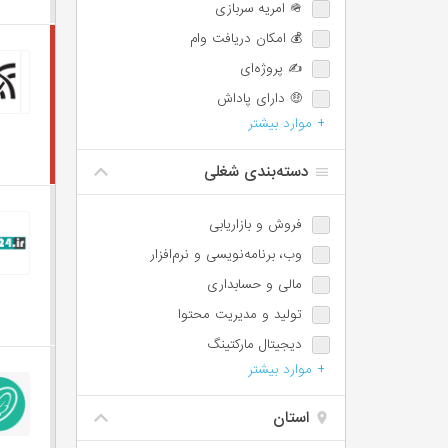
🪖 امریه سربازی
💰 امکان دریافت وام
✍️ پروژه‌ای
🤑 دارای پاداش
+ موارد بیشتر
💯 دارای پورسانت
⏰ امکان اضافه‌کاری
دسته‌بندی شغلی
🌙 شیفت شب یا عصر
📈 امکان ترفیع شغلی
فروش و بازاریابی
🕐 پاره‌وقت
وب،‌ برنامه‌نویسی و نرم‌افزار
♿️ امکان استخدام معلولین
مالی و حسابداری
⏱️ ساعت کاری شناور
تولید و مدیریت محتوا
🩺 بیمه تکمیلی
دیجیتال مارکتینگ
📊 سهام تشویقی
+ موارد بیشتر
مسئول دفتر، اجرائی و اداری
✈️ سفر کاری
پشتیبانی و امور مشتریان
استان
IT / DevOps / Server