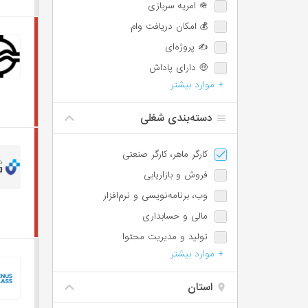
🪖 امریه سربازی
💰 امکان دریافت وام
✍️ پروژه‌ای
🤑 دارای پاداش
+ موارد بیشتر
💯 دارای پورسانت
⏰ امکان اضافه‌کاری
دسته‌بندی شغلی
🌙 شیفت شب یا عصر
📈 امکان ترفیع شغلی
کارگر ماهر، کارگر صنعتی
🕐 پاره‌وقت
فروش و بازاریابی
♿️ امکان استخدام معلولین
وب،‌ برنامه‌نویسی و نرم‌افزار
⏱️ ساعت کاری شناور
مالی و حسابداری
🩺 بیمه تکمیلی
تولید و مدیریت محتوا
📊 سهام تشویقی
+ موارد بیشتر
دیجیتال مارکتینگ
✈️ سفر کاری
مسئول دفتر، اجرائی و اداری
استان
پشتیبانی و امور مشتریان