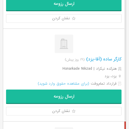
ارسال رزومه
نشان کردن
کارگر ساده (آقا-یزد)
(۱۹ روز پیش)
هنرکده نیکزاد | Honarkade Nikzad
یزد، یزد
قرارداد تمام‌وقت
(برای مشاهده حقوق وارد شوید)
ارسال رزومه
نشان کردن