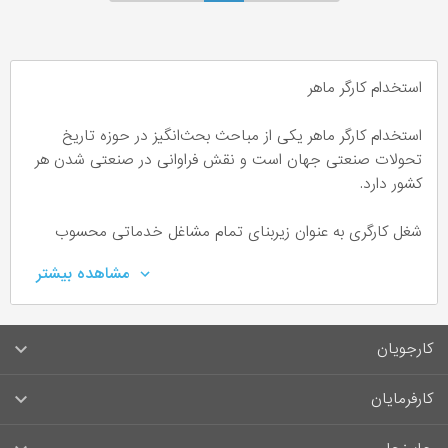
استخدام کارگر ماهر
استخدام کارگر ماهر یکی از مباحث بحث‌انگیز در حوزه تاریخ
تحولات صنعتی جهان است و نقش فراوانی در صنعتی شدن هر
کشور دارد.
شغل کارگری به ­عنوان زیربنای تمام مشاغل خدماتی محسوب
می‌شود. کارگر، فردی است که در کارخانه یا کارگاه کار می‌کند و
مشاهده بیشتر
مزد می‌گیرد. در تعاریف دیگر برای شغل کارگری، یک کارگر در
مقابل دریافت مزد، حقوق، سهم سود و سایر مزایا به درخواست
کارفرما کار می‌کند.
کارجویان
به چه شخصی کارگر ماهر می­گویند؟
سوالات متداول کارجویان
کارفرمایان
کارگر ماهر، شخصی است که مهارت، آموزش، دانش و توانایی
قوانین و مقررات کارجویان
راهنمای ثبت آگهی استخدام