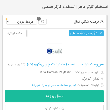
استخدام کارگر ماهر | استخدام کارگر صنعتی
۱
۶۹ فرصت ‌شغلی
فعال
حذف فیلترها
کارگر ماهر، کارگر صنعتی
سرپرست تولید و نصب (مصنوعات چوبی-کهریزک)
(۱۳ روز پیش)
داریا همراه پایتخت | Daria Hamrah Paytakht
تهران، کهریزک
قرارداد تمام‌وقت
(برای مشاهده حقوق وارد شوید)
ارسال رزومه
نشان کردن