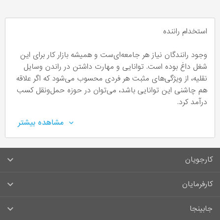
استخدام راننده
وجود رانندگان نیاز هر جامعه‌ای‌ست و همیشه بازار کار برای این
شغل داغ بوده است. توانایی و مهارت داشتن در راندن وسایل
نقلیه، از ویژگی‌های مثبت هر فردی محسوب می‌شود که اگر علاقه
هم چاشنی این توانایی باشد، می‌توان در حوزه حمل‌ونقل کسب
درآمد کرد.
مشاهده بیشتر
راننده چه کسی است؟
هر کسی که بتواند یک وسیله نقلیه را هدایت و کنترل کند، راننده
کارجویان
محسوب می‌شود. این فرد به قوانین راهنمایی و رانندگی آشنایی
کامل دارد. او باید گواهینامه لازم را داشته باشد؛ به‌عنوان مثال اگر
سوالات متداول کارجویان
کارفرمایان
قصد دارد که یک ماشین سنگین را براند، لازم است که گواهینامه
پایه یک داشته باشد.
قوانین و مقررات کارجویان
راهنمای ثبت آگهی استخدام
جابینجا