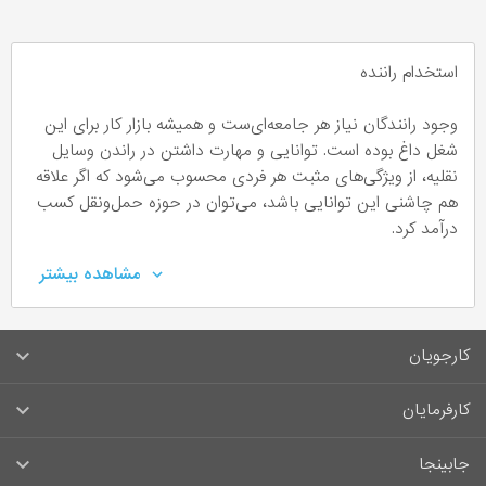
استخدام راننده
وجود رانندگان نیاز هر جامعه‌ای‌ست و همیشه بازار کار برای این
شغل داغ بوده است. توانایی و مهارت داشتن در راندن وسایل
نقلیه، از ویژگی‌های مثبت هر فردی محسوب می‌شود که اگر علاقه
هم چاشنی این توانایی باشد، می‌توان در حوزه حمل‌ونقل کسب
درآمد کرد.
مشاهده بیشتر
راننده چه کسی است؟
هر کسی که بتواند یک وسیله نقلیه را هدایت و کنترل کند، راننده
کارجویان
محسوب می‌شود. این فرد به قوانین راهنمایی و رانندگی آشنایی
کامل دارد. او باید گواهینامه لازم را داشته باشد؛ به‌عنوان مثال اگر
سوالات متداول کارجویان
کارفرمایان
قصد دارد که یک ماشین سنگین را براند، لازم است که گواهینامه
پایه یک داشته باشد.
قوانین و مقررات کارجویان
راهنمای ثبت آگهی استخدام
جابینجا