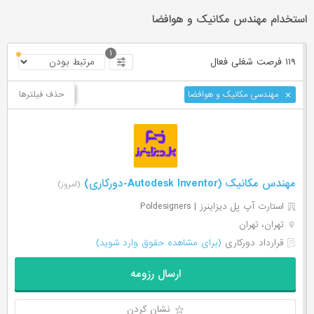
استخدام مهندس مکانیک و هوافضا
۱
۱۱۹ فرصت ‌شغلی
فعال
حذف فیلترها
مهندسی مکانیک و هوافضا
مهندس مکانیک (Autodesk Inventor-دورکاری)
(امروز)
استارت آپ پل دیزاینرز | Poldesigners
تهران، تهران
قرارداد دورکاری
(برای مشاهده حقوق وارد شوید)
ارسال رزومه
نشان کردن