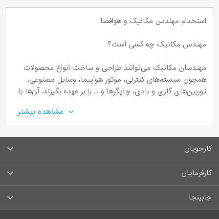
استخدام مهندس مکانیک و هوافضا
مهندس مکانیک چه کسی است؟
مهندسان مکانیک می‌توانند طراحی و ساخت انواع محصولات
همچون سیستم‌های کنترلی، موتور هواپیما، وسایل مصنوعی،
توربین‌های گازی و بادی، چاپگرها و ... را بر عهده بگیرند. آن‌ها با
استفاده از اصول مهندسی، فیزیک، علم ریاضی و مواد به تولید
مشاهده بیشتر
ماشین آلات می‌پردازند.
مهارت‌ها و ویژگی‌های مهندس مکانیک
کارجویان
آشنا با دستگاه‌های مکانیکی و ترمودینامیکی
سوالات متداول کارجویان
کارفرمایان
علاقه‌مند به دروس فیزیک و ریاضی
قوانین و مقررات کارجویان
دارای مهارت‌های حل مسئله
راهنمای ثبت آگهی استخدام
جابینجا
علاقه‌مند به انجام کار تیمی
لیست مشاغل
توانایی برقراری ارتباط مؤثر
سوالات متداول کارفرمایان