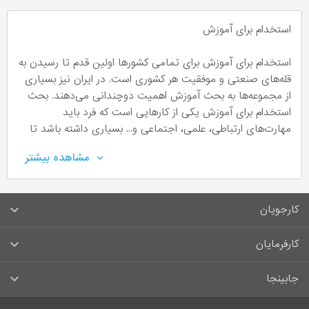
استخدام برای آموزش
استخدام برای آموزش برای تمامی کشورها اولین قدم تا رسیدن به
قله‌های صنعتی و موفقیت هر کشوری است. در ایران نیز بسیاری
از مجموعه‌ها به بحث آموزش اهمیت دوچندانی می‌دهند. بحث
استخدام برای آموزش یکی از کارهایی است که فرد باید
مهارت‌های ارتباطی، علمی، اجتماعی و... بسیاری داشته باشد تا
بتواند در موقعیت‌های مختلف از طریق داستان‌سرایی و... مفاهیم
مشاهده بیشتر
مختلف را عرضه کند. روش تدریس رایج امروزی از زمانی آغاز شد
که ملت‌ها شروع به انتقال دانش‌هایی غیر از مهارت و توانایی
کردند، تا از طریق خواندن و تقلید بتوانند آن را به دیگران
کارجویان
بیاموزند.
سوالات متداول کارجویان
کارفرمایان
آموزش چیست؟
قوانین و مقررات کارجویان
راهنمای ثبت آگهی استخدام
آموزش فرآیند تسهیل یادگیری یا کسب دانش، مهارت، ارزش،
جابینجا
اخلاق، اعتقادات و عادت‌ها می­باشد و روش‌های آن شامل
لیست مشاغل
سوالات متداول کارفرمایان