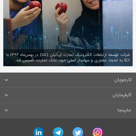
شرکت توسعه ارتباطات الکترونیک تجارت ایرانیان (تاتا) در بهمن‌ماه ۱۳۹۲ با
اتکا به اعتماد مشتری و سهامدار اصلی خود، بانک تجارت، تأسیس شد.
کارجویان
سوالات متداول کارجویان
کارفرمایان
قوانین و مقررات کارجویان
راهنمای ثبت آگهی استخدام
جابینجا
لیست مشاغل
سوالات متداول کارفرمایان
تماس با جابینجا
linkedin
telegram
twitter
instagram
آگهی‌های استخدام
قوانین و مقررات کارفرمایان