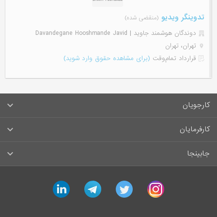
تدوینگر ویدیو
(منقضی شده)
دوندگان هوشمند جاوید | Davandegane Hooshmande Javid
تهران، تهران
قرارداد تمام‌وقت
(برای مشاهده حقوق وارد شوید)
کارجویان
سوالات متداول کارجویان
کارفرمایان
قوانین و مقررات کارجویان
راهنمای ثبت آگهی استخدام
جابینجا
لیست مشاغل
سوالات متداول کارفرمایان
تماس با جابینجا
linkedin
telegram
twitter
instagram
آگهی‌های استخدام
قوانین و مقررات کارفرمایان
جابینجا در رسانه‌ها
ورود / ثبت‌نام کارجو
درج آگهی استخدام
راهنمای استفاده برای کارجویان