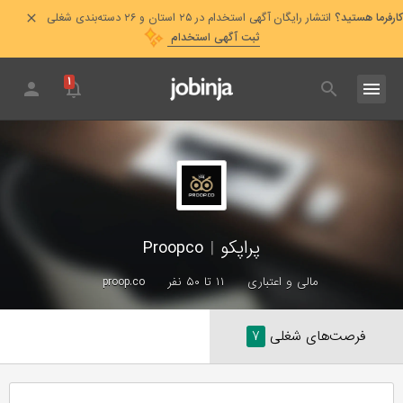
کارفرما هستید؟
انتشار رایگان آگهی استخدام در ۲۵ استان و ۲۶ دسته‌بندی شغلی
ثبت آگهی استخدام
۱
پراپکو
|
Proopco
مالی و اعتباری
۱۱ تا ۵۰ نفر
proop.co
فرصت‌های شغلی
۷