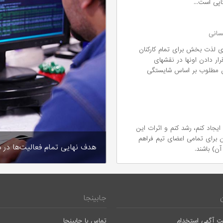
پی است...
سانی
ی لذت بخش برای تمام کارکنان
ار دادن اونها در نقشهای
 مطلوب بر اساس شایستگی
یجاد کنم، رشد کنم و اثرات این
ن برای تمامی اعضای تیم فراهم
هدف نهایی تمام فعالیت‌ها در ه
ن) باشند.
جابینجا
ت آگهی استخدام
تماس با جابینجا