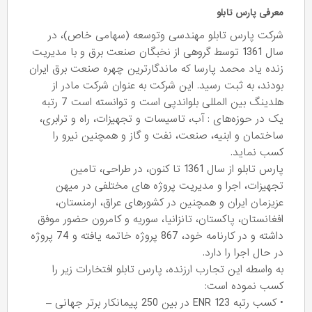
معرفی پارس تابلو
شرکت پارس تابلو مهندسی ‌وتوسعه (سهامی خاص)، در
سال 1361 توسط گروهی از نخبگان صنعت برق و با مدیریت
زنده یاد محمد پارسا که ماندگارترین چهره صنعت برق ایران
بودند، به ثبت رسید. این شرکت به عنوان شرکت مادر از
هلدینگ بین المللی بلواندپی است و توانسته است 7 رتبه
یک در حوزه‌های : آب، تاسیسات و تجهیزات، راه و ترابری،
ساختمان و ابنیه، صنعت، نفت و گاز و همچنین نیرو را
کسب نماید.
پارس تابلو از سال 1361 تا کنون، در طراحی، تامین
تجهیزات، اجرا و مدیریت پروژه های مختلفی در میهن
عزیزمان ایران و همچنین در کشورهای عراق، ارمنستان،
افغانستان، پاکستان، تانزانیا، سوریه و کامرون حضور موفق
داشته و در کارنامه خود، 867 پروژه‌ خاتمه یافته و 74 پروژه
در حال اجرا را دارد.
به واسطه این تجارب ارزنده، پارس تابلو افتخارات زیر را
کسب نموده است:
• کسب رتبه 123 ENR در بین 250 پیمانکار برتر جهانی –