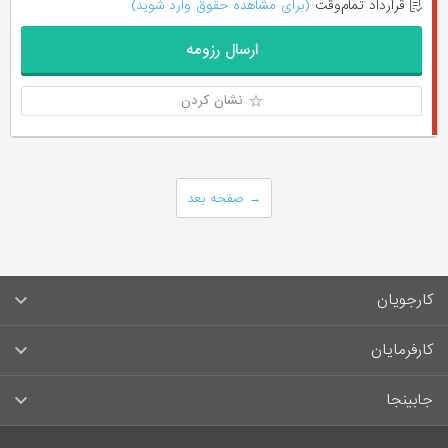
قرارداد تمام‌وقت
(برای مشاهده حقوق وارد شوید)
ارسال رزومه
نشان کردن
→
صفحه بعد
کارجویان
سوالات متداول کارجویان
کارفرمایان
قوانین و مقررات کارجویان
راهنمای ثبت آگهی استخدام
جابینجا
لیست مشاغل
سوالات متداول کارفرمایان
تماس با جابینجا