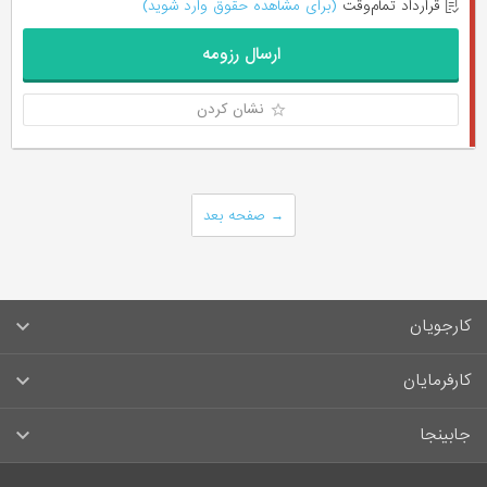
قرارداد تمام‌وقت
(برای مشاهده حقوق وارد شوید)
ارسال رزومه
نشان کردن
→
صفحه بعد
کارجویان
سوالات متداول کارجویان
کارفرمایان
قوانین و مقررات کارجویان
راهنمای ثبت آگهی استخدام
جابینجا
لیست مشاغل
سوالات متداول کارفرمایان
تماس با جابینجا