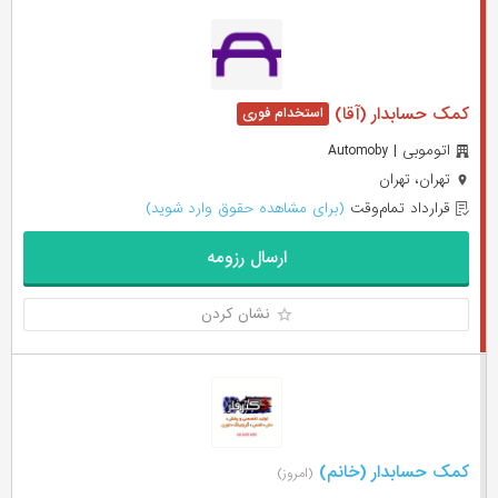
کمک حسابدار (آقا)
اتوموبی | Automoby
تهران، تهران
قرارداد تمام‌وقت
(برای مشاهده حقوق وارد شوید)
ارسال رزومه
نشان کردن
کمک حسابدار (خانم)
(امروز)