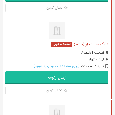
نشان کردن
کمک حسابدار (خانم)
آساطب | Asateb
تهران، تهران
قرارداد تمام‌وقت
(برای مشاهده حقوق وارد شوید)
ارسال رزومه
نشان کردن