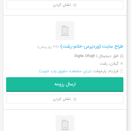
نشان کردن
طراح سایت (وردپرس-خانم-رشت)
(۳۸ روز پیش)
افق دیجیتال | Digita Ofogh
گیلان، رشت
قرارداد پاره‌وقت
(برای مشاهده حقوق وارد شوید)
ارسال رزومه
نشان کردن