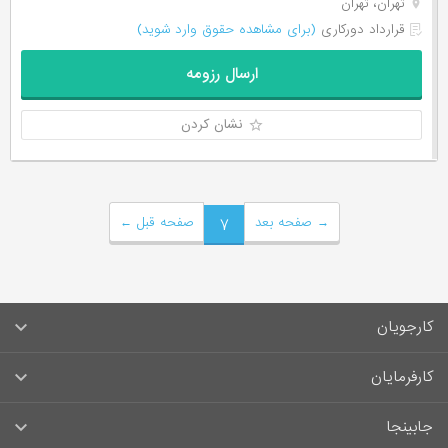
تهران، تهران
قرارداد دورکاری
(برای مشاهده حقوق وارد شوید)
ارسال رزومه
نشان کردن
→
صفحه بعد
۷
صفحه قبل
←
کارجویان
سوالات متداول کارجویان
کارفرمایان
قوانین و مقررات کارجویان
راهنمای ثبت آگهی استخدام
جابینجا