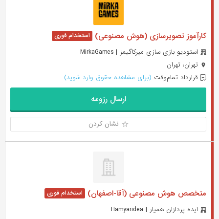
کارآموز تصویرسازی (هوش مصنوعی)
استودیو بازی سازی میرکاگیمز | MirkaGames
تهران، تهران
قرارداد تمام‌وقت
(برای مشاهده حقوق وارد شوید)
ارسال رزومه
نشان کردن
متخصص هوش مصنوعی (آقا-اصفهان)
ایده پردازان همیار | Hamyaridea