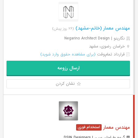
مهندس معمار (خانم-مشهد)
(۲۶ روز پیش)
نگارینو | Negarino Architect Design
خراسان رضوی، مشهد
قرارداد تمام‌وقت
(برای مشاهده حقوق وارد شوید)
ارسال رزومه
نشان کردن
مهندس معمار
گروه طراحان سین | DSIN Designers