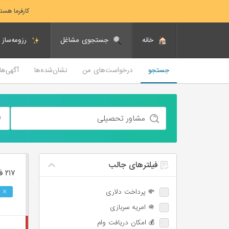
کارفرما هست
خانه
جستجوی مشاغل
رزومه‌ساز
جستجو
درخواست‌های من
نشان‌شده‌ها
آگهی‌ه
فیلترهای جالب
۲۱۷ فرصت ‌شغلی
💸 پرداخت دلاری
🪖 امریه سربازی
💰 امکان دریافت وام