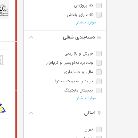
✍️ پروژه‌ای
🤑 دارای پاداش
+ موارد بیشتر
💯 دارای پورسانت
⏰ امکان اضافه‌کاری
دسته‌بندی شغلی
🌙 شیفت شب یا عصر
📈 امکان ترفیع شغلی
فروش و بازاریابی
🕐 پاره‌وقت
وب،‌ برنامه‌نویسی و نرم‌افزار
♿️ امکان استخدام معلولین
مالی و حسابداری
⏱️ ساعت کاری شناور
تولید و مدیریت محتوا
🩺 بیمه تکمیلی
دیجیتال مارکتینگ
📊 سهام تشویقی
+ موارد بیشتر
مسئول دفتر، اجرائی و اداری
✈️ سفر کاری
پشتیبانی و امور مشتریان
استان
IT / DevOps / Server
طراحی
تهران
آموزش