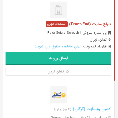
طراح سایت (Front-End)
پایا ستاره سروش | Paya Setare Soroush
تهران، تهران
قرارداد تمام‌وقت
(برای مشاهده حقوق وارد شوید)
ارسال رزومه
نشان کردن
ادمین وبسایت (گرگان)
(۴ روز پیش)
سانیار لوب تک رانا | Sunnyr lube tech