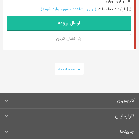
تهران، تهران
قرارداد تمام‌وقت
(برای مشاهده حقوق وارد شوید)
ارسال رزومه
نشان کردن
→
صفحه بعد
کارجویان
سوالات متداول کارجویان
کارفرمایان
قوانین و مقررات کارجویان
راهنمای ثبت آگهی استخدام
جابینجا