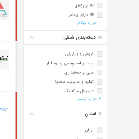
✍️ پروژه‌ای
🤑 دارای پاداش
+ موارد بیشتر
💯 دارای پورسانت
⏰ امکان اضافه‌کاری
دسته‌بندی شغلی
🌙 شیفت شب یا عصر
📈 امکان ترفیع شغلی
فروش و بازاریابی
🕐 پاره‌وقت
وب،‌ برنامه‌نویسی و نرم‌افزار
♿️ امکان استخدام معلولین
مالی و حسابداری
⏱️ ساعت کاری شناور
تولید و مدیریت محتوا
🩺 بیمه تکمیلی
دیجیتال مارکتینگ
📊 سهام تشویقی
+ موارد بیشتر
مسئول دفتر، اجرائی و اداری
✈️ سفر کاری
پشتیبانی و امور مشتریان
استان
IT / DevOps / Server
طراحی
تهران
آموزش