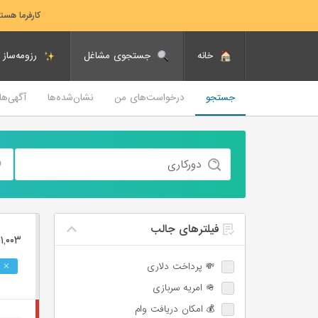
کارفرما هست
خانه
جستجوی مشاغل
رزومه‌ساز
جستجو
درخواست‌های من
نشان‌شده‌ها
آگهی‌ه
فیلترهای جالب
۱,۰۰۳ فرصت ‌شغلی
💸 پرداخت دلاری
🪖 امریه سربازی
💰 امکان دریافت وام