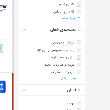
✍️ پروژه‌ای
🤑 دارای پاداش
+ موارد بیشتر
💯 دارای پورسانت
⏰ امکان اضافه‌کاری
دسته‌بندی شغلی
🌙 شیفت شب یا عصر
📈 امکان ترفیع شغلی
فروش و بازاریابی
🕐 پاره‌وقت
وب،‌ برنامه‌نویسی و نرم‌افزار
♿️ امکان استخدام معلولین
مالی و حسابداری
⏱️ ساعت کاری شناور
تولید و مدیریت محتوا
🩺 بیمه تکمیلی
دیجیتال مارکتینگ
📊 سهام تشویقی
+ موارد بیشتر
مسئول دفتر، اجرائی و اداری
✈️ سفر کاری
پشتیبانی و امور مشتریان
استان
IT / DevOps / Server
طراحی
تهران
آموزش