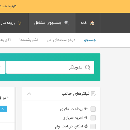
کارفرما هست
خانه
جستجوی مشاغل
رزومه‌ساز
جستجو
درخواست‌های من
نشان‌شده‌ها
آگهی‌ه
فیلترهای جالب
۱۸۴ فرصت ‌شغلی
💸 پرداخت دلاری
🪖 امریه سربازی
💰 امکان دریافت وام