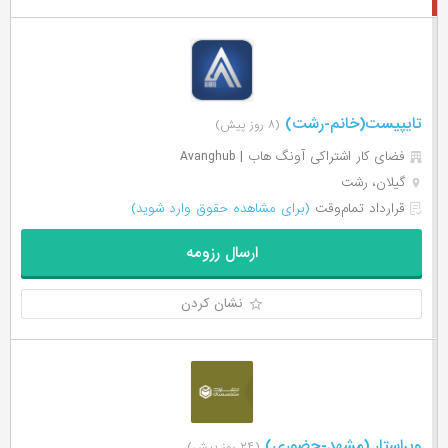
تایپیست(خانم-رشت)
(۸ روز پیش)
فضای کار اشتراکی آونگ هاب | Avanghub
گیلان، رشت
قرارداد تمام‌وقت
(برای مشاهده حقوق وارد شوید)
ارسال رزومه
نشان کردن
ویراستار (مشهد-حضوری)
(۲۴ روز پیش)