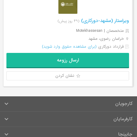
ویراستار (مشهد-دورکاری)
(۴۹ روز پیش)
متخصصان | Motekhassesan
خراسان رضوی، مشهد
قرارداد دورکاری
(برای مشاهده حقوق وارد شوید)
ارسال رزومه
نشان کردن
کارجویان
سوالات متداول کارجویان
کارفرمایان
قوانین و مقررات کارجویان
راهنمای ثبت آگهی استخدام
جابینجا