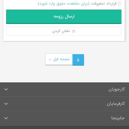
قرارداد تمام‌وقت
(برای مشاهده حقوق وارد شوید)
ارسال رزومه
نشان کردن
۵
صفحه قبل
←
کارجویان
سوالات متداول کارجویان
کارفرمایان
قوانین و مقررات کارجویان
راهنمای ثبت آگهی استخدام
جابینجا
لیست مشاغل
سوالات متداول کارفرمایان