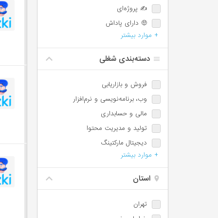
✍️ پروژه‌ای
🤑 دارای پاداش
+ موارد بیشتر
💯 دارای پورسانت
⏰ امکان اضافه‌کاری
دسته‌بندی شغلی
🌙 شیفت شب یا عصر
📈 امکان ترفیع شغلی
فروش و بازاریابی
🕐 پاره‌وقت
وب،‌ برنامه‌نویسی و نرم‌افزار
♿️ امکان استخدام معلولین
مالی و حسابداری
⏱️ ساعت کاری شناور
تولید و مدیریت محتوا
🩺 بیمه تکمیلی
دیجیتال مارکتینگ
📊 سهام تشویقی
+ موارد بیشتر
مسئول دفتر، اجرائی و اداری
✈️ سفر کاری
پشتیبانی و امور مشتریان
استان
IT / DevOps / Server
طراحی
تهران
آموزش