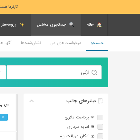
کارفرما هست
خانه
جستجوی مشاغل
رزومه‌ساز
جستجو
درخواست‌های من
نشان‌شده‌ها
آگهی‌ه
فیلترهای جالب
۸۳ فرصت ‌شغلی
💸 پرداخت دلاری
🪖 امریه سربازی
💰 امکان دریافت وام