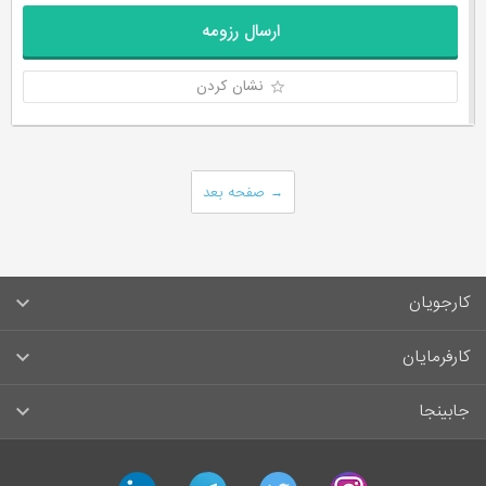
ارسال رزومه
نشان کردن
→
صفحه بعد
کارجویان
سوالات متداول کارجویان
کارفرمایان
قوانین و مقررات کارجویان
راهنمای ثبت آگهی استخدام
جابینجا
لیست مشاغل
سوالات متداول کارفرمایان
تماس با جابینجا
linkedin
telegram
twitter
instagram
آگهی‌های استخدام