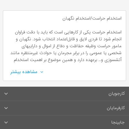
استخدام حراست/استخدام نگهبان
استخدام حراست یکی از کارهایی است که باید با دقت فراوان
انجام شود تا فردی لایق و قابل‌اعتماد انتخاب شود. نگهبان و
مامور حراست وظیفه حفاظت و دفاع از اموال و دارایی­های
شخصی یا عمومی را در برابر مجرمان یا حوادث غیرمنتظره مانند
آتش­سوزی و... برعهده دارد و همین موضوع بر اهمیت استخدام
نگهبان یا استخدام حراست می‌افزاید.
مشاهده بیشتر
استخدام حراست به چه صورت است؟
کارجویان
افرادی که به­عنوان نگهبان شروع به کار می­کنند با بررسی دقیق
محیط اطرافشان در ساعات کاری مختلفی که دارند باعث تامین
سوالات متداول کارجویان
کارفرمایان
امنیت و حفاظت می­شوند. همچنین در این شغل با توجه به
چالش­ها و خطراتی که ممکن است با آن مواجه ­شوند، به یک ­
قوانین و مقررات کارجویان
راهنمای ثبت آگهی استخدام
سری­ مهارت­های خاص نیاز دارند.
جابینجا