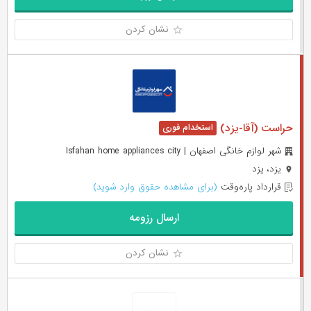
نشان کردن
حراست (آقا-یزد)
شهر لوازم خانگی اصفهان | Isfahan home appliances city
یزد، یزد
قرارداد پاره‌وقت
(برای مشاهده حقوق وارد شوید)
ارسال رزومه
نشان کردن