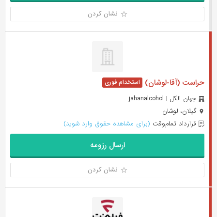
نشان کردن
حراست (آقا-لوشان)
جهان الکل | jahanalcohol
گیلان، لوشان
قرارداد تمام‌وقت
(برای مشاهده حقوق وارد شوید)
ارسال رزومه
نشان کردن