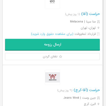
حراست (آقا)
(۱ روز پیش)
متا سینا | Metacena
تهران، تهران
قرارداد تمام‌وقت
(برای مشاهده حقوق وارد شوید)
ارسال رزومه
نشان کردن
حراست (آقا-کرج)
(۹ روز پیش)
جین وست | Jeans West
البرز، کرج