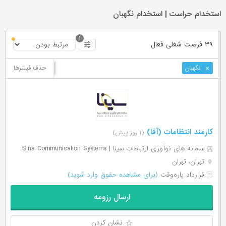
استخدام حراست | استخدام نگهبان
۱
۳۹ فرصت ‌شغلی
فعال
حذف فیلترها
نگهبان
کارمند انتظامات (آقا)
(۱ روز پیش)
سامانه های نوآوری ارتباطات سینا | Sina Communication Systems
تهران، تهران
قرارداد پاره‌وقت
(برای مشاهده حقوق وارد شوید)
ارسال رزومه
نشان کردن