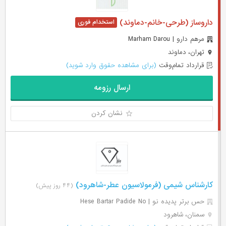
داروساز (طرحی-خانم-دماوند)
مرهم دارو | Marham Darou
تهران، دماوند
قرارداد تمام‌وقت
(برای مشاهده حقوق وارد شوید)
ارسال رزومه
نشان کردن
کارشناس شیمی (فرمولاسیون عطر-شاهرود)
(۴۴ روز پیش)
حس برتر پدیده نو | Hese Bartar Padide No
سمنان، شاهرود