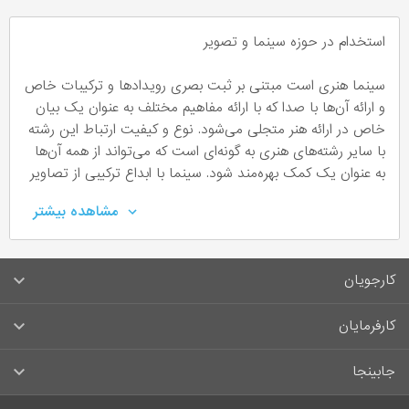
استخدام در حوزه سینما­­­ و تصویر
سینما هنری است مبتنی بر ثبت بصری رویدادها و ترکیبات خاص
و ارائه آن‌ها با صدا که با ارائه مفاهیم مختلف به عنوان یک بیان
خاص در ارائه هنر متجلی می‌شود. نوع و کیفیت ارتباط این رشته
با سایر رشته‌های هنری به گونه‌ای است که می‌تواند از همه آن‌ها
به عنوان یک کمک بهره‌مند شود. سینما با ابداع ترکیبی از تصاویر
و صداها و در نظر گرفتن اصول حاکم بر این هنرها به بیانی
مشاهده بیشتر
می‌رسد که مختص هنر فیلم است. این حوزه دارای چهار جهت
تدوین، فیلم‌نامه نویسی، کارگردانی و فیلم‌برداری است.
کارجویان
شغل حوزه سینما و تصویر به چه صورت است؟
سوالات متداول کارجویان
کارفرمایان
همانطور که قبل‌تر گفتیم این حوزه به چهار اصل تقسیم‌بندی
می‌شود.
قوانین و مقررات کارجویان
راهنمای ثبت آگهی استخدام
تدوین‌گر
: تدوین‌گر جزء گروه پس از فیلم برداری بوده و فیلم­های
جابینجا
خام و صداهای ضبط شده را با افکت­ها، تصاویر گرافیکی و
لیست مشاغل
سوالات متداول کارفرمایان