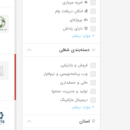
🪖 امریه سربازی
💰 امکان دریافت وام
✍️ پروژه‌ای
🤑 دارای پاداش
+ موارد بیشتر
💯 دارای پورسانت
⏰ امکان اضافه‌کاری
دسته‌بندی شغلی
🌙 شیفت شب یا عصر
📈 امکان ترفیع شغلی
فروش و بازاریابی
🕐 پاره‌وقت
وب،‌ برنامه‌نویسی و نرم‌افزار
♿️ امکان استخدام معلولین
مالی و حسابداری
⏱️ ساعت کاری شناور
تولید و مدیریت محتوا
🩺 بیمه تکمیلی
دیجیتال مارکتینگ
📊 سهام تشویقی
+ موارد بیشتر
مسئول دفتر، اجرائی و اداری
✈️ سفر کاری
پشتیبانی و امور مشتریان
استان
IT / DevOps / Server