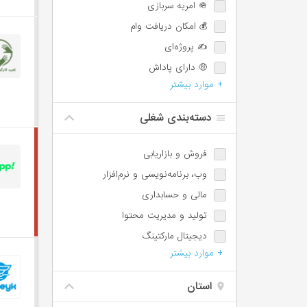
🪖 امریه سربازی
💰 امکان دریافت وام
✍️ پروژه‌ای
🤑 دارای پاداش
+ موارد بیشتر
💯 دارای پورسانت
⏰ امکان اضافه‌کاری
دسته‌بندی شغلی
🌙 شیفت شب یا عصر
📈 امکان ترفیع شغلی
فروش و بازاریابی
🕐 پاره‌وقت
وب،‌ برنامه‌نویسی و نرم‌افزار
♿️ امکان استخدام معلولین
مالی و حسابداری
⏱️ ساعت کاری شناور
تولید و مدیریت محتوا
🩺 بیمه تکمیلی
دیجیتال مارکتینگ
📊 سهام تشویقی
+ موارد بیشتر
مسئول دفتر، اجرائی و اداری
✈️ سفر کاری
پشتیبانی و امور مشتریان
استان
IT / DevOps / Server