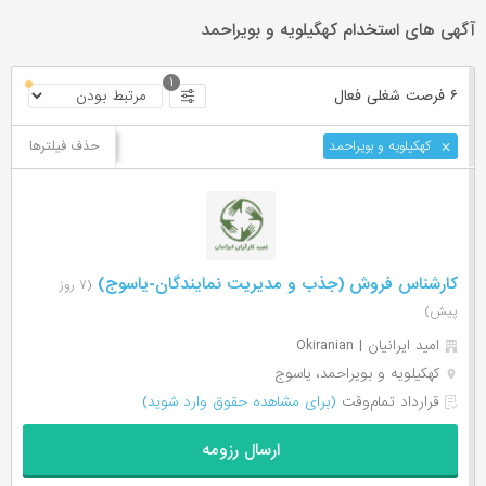
آگهی های استخدام کهگیلویه و بویراحمد
۱
۶ فرصت ‌شغلی
فعال
حذف فیلترها
کهکیلویه و بویراحمد
کارشناس فروش (جذب و مدیریت نمایندگان-یاسوج)
(۷ روز
پیش)
امید ایرانیان | Okiranian
کهکیلویه و بویراحمد، یاسوج
قرارداد تمام‌وقت
(برای مشاهده حقوق وارد شوید)
ارسال رزومه