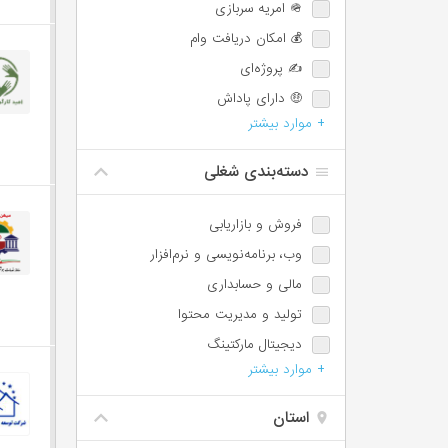
🪖 امریه سربازی
💰 امکان دریافت وام
✍️ پروژه‌ای
🤑 دارای پاداش
+ موارد بیشتر
💯 دارای پورسانت
⏰ امکان اضافه‌کاری
دسته‌بندی شغلی
🌙 شیفت شب یا عصر
📈 امکان ترفیع شغلی
فروش و بازاریابی
🕐 پاره‌وقت
وب،‌ برنامه‌نویسی و نرم‌افزار
♿️ امکان استخدام معلولین
مالی و حسابداری
⏱️ ساعت کاری شناور
تولید و مدیریت محتوا
🩺 بیمه تکمیلی
دیجیتال مارکتینگ
📊 سهام تشویقی
+ موارد بیشتر
مسئول دفتر، اجرائی و اداری
✈️ سفر کاری
پشتیبانی و امور مشتریان
استان
IT / DevOps / Server