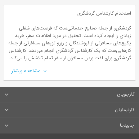
استخدام کارشناس گردشگری
گردشگری از جمله صنایع خدماتی‌ست که فرصت‌های شغلی
زیادی را ایجاد کرده است. تحقیق در مورد اطلاعات سفر، خرید
پکیج‌های مسافرتی از فروشندگان و رزرو تورهای مسافرتی از جمله
کارهایی‌ست که یک کارشناس گردشگری انجام می‌دهد. کارشناس
گردشگری برای لذت بردن مسافران از سفر تمام تلاشش را می‌کند.
کارشناس امور ویزا، کانتر داخلی و کانتر خارجی نیز در این
مشاهده بیشتر
دسته‌بندی قرار می‌گیرند. اگر می‌خواهید راجع به این حرفه بیش‌تر
بدانید با ما همراه باشید.
کارجویان
کانتر فروش چه کسی است؟
سوالات متداول کارجویان
کارفرمایان
یک کانتر فروش فردی علاقه‌مند به سفر و گشت‌و‌گذار است. فروش
تور گردشگری، فروش بلیط‌های داخلی و خارجی، رزرو هتل‌های
قوانین و مقررات کارجویان
راهنمای ثبت آگهی استخدام
داخلی و خارجی، ارائه خدمات ویزا، برنامه‌ریزی برای سفرهای
جابینجا
کاری و تفریحی، بخشی از وظایف کانتر هستند.
لیست مشاغل
سوالات متداول کارفرمایان