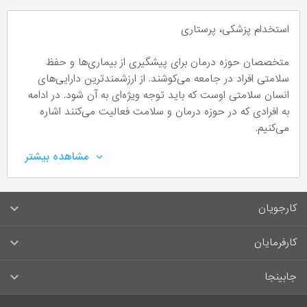
استخدام پزشکی، پرستاری
متخصصان حوزه درمان برای پیشگیری از بیماری‌ها و حفظ
سلامتی افراد در جامعه می‌کوشند. از ارزشمندترین دارایی‌های
انسان سلامتی اوست که باید توجه ویژه‌ای به آن شود. در ادامه
به افرادی که در حوزه درمان و سلامت فعالیت می‌کنند اشاره
می‌کنیم.
مشاهده بیشتر
پزشکی، پرستاری، دارویی
حوزه پزشکی
(Medical)
کارجویان
پزشکی (Medical) را می‌توان به دو بخش پزشکی مدرن و پزشکی
سوالات متداول کارجویان
کارفرمایان
سنتی
(بر پایه مزاج‌شناسی) تقسیم‌بندی کرد. پزشکان، افرادی علاقه‌مند
قوانین و مقررات کارجویان
راهنمای ثبت آگهی استخدام
به طبابت هستند و با تشخیص عفونت و بیماری و راه درمان آن
جابینجا
به بیماران کمک می‌کنند. پزشکان می‌توانند در مکان‌هایی مانند
لیست مشاغل
سوالات متداول کارفرمایان