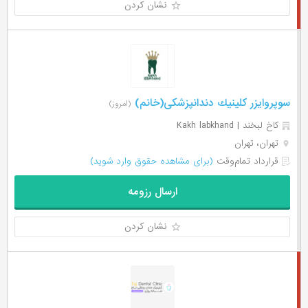
نشان کردن
سوپروايزر كلينيك دندانپزشكی(خانم)
(امروز)
کاخ لبخند | Kakh labkhand
تهران، تهران
قرارداد تمام‌وقت
(برای مشاهده حقوق وارد شوید)
ارسال رزومه
نشان کردن