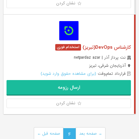
نشان کردن
کارشناس DevOps(تبریز)
نت پرداز آذر | netpardaz azar
آذربایجان شرقی، تبریز
قرارداد تمام‌وقت
(برای مشاهده حقوق وارد شوید)
ارسال رزومه
نشان کردن
→
صفحه بعد
۴
صفحه قبل
←