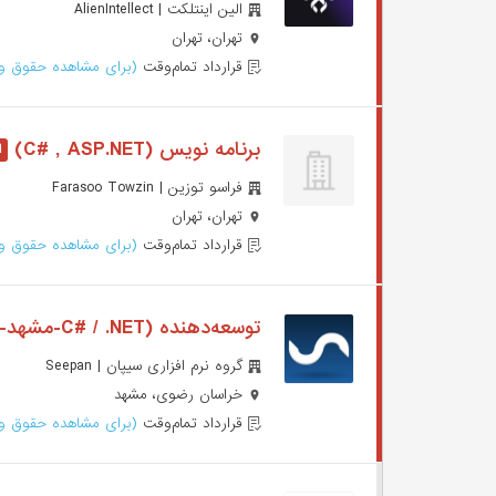
الین اینتلکت | AlienIntellect
تهران، تهران
قرارداد تمام‌وقت
(برای مشاهده حقوق وا
برنامه نویس (C# , ASP.NET)
فراسو توزین | Farasoo Towzin
تهران، تهران
قرارداد تمام‌وقت
(برای مشاهده حقوق وا
توسعه‌دهنده (C# / .NET-مشهد-حضوری)
گروه نرم افزاری سیپان | Seepan
خراسان رضوی، مشهد
قرارداد تمام‌وقت
(برای مشاهده حقوق وا