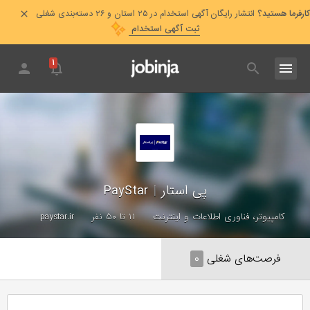
کارفرما هستید؟
انتشار رایگان آگهی استخدام در ۲۵ استان و ۲۶ دسته‌بندی شغلی
ثبت آگهی استخدام
۱
پی استار
|
PayStar
کامپیوتر، فناوری اطلاعات و اینترنت
۱۱ تا ۵۰ نفر
paystar.ir
فرصت‌های شغلی
۰