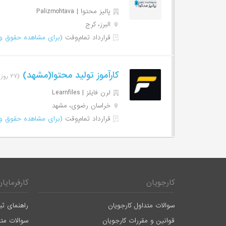
پالیز محتوا | Palizmohtava
البرز، کرج
قرارداد تمام‌وقت
(برای مشاهده حقوق وا
کارآموز تولید محتوا(مشهد)
(۲۷ روز پیش)
لرن فایلز | Learnfiles
خراسان رضوی، مشهد
قرارداد تمام‌وقت
(برای مشاهده حقوق وا
کارجویان
کارفرمایان
سوالات متداول کارجویان
راهنمای ثب
قوانین و مقررات کارجویان
سوالات متد