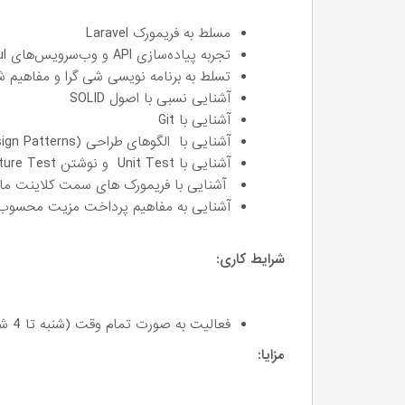
مسلط به فریمورک Laravel
تجربه پیاده‌سازی API و وب‌سرویس‌های RESTful
تسلط به برنامه نویسی شی گرا و مفاهیم ش
آشنایی نسبی با اصول SOLID
آشنایی با Git
آشنایی با الگوهای طراحی (Design Patterns) مزیت محسوب می شود.
آشنایی با Unit Test و نوشتن Feature Test در لاراول مزیت محسوب می شود.
آشنایی با فریمورک های سمت کلاینت مانند Vue/Nuxt مزیت محسوب می
آشنایی به مفاهیم پرداخت مزیت محسوب
شرایط کاری:
فعالیت به صورت تمام وقت (شنبه تا 4 شنبه)
مزایا: