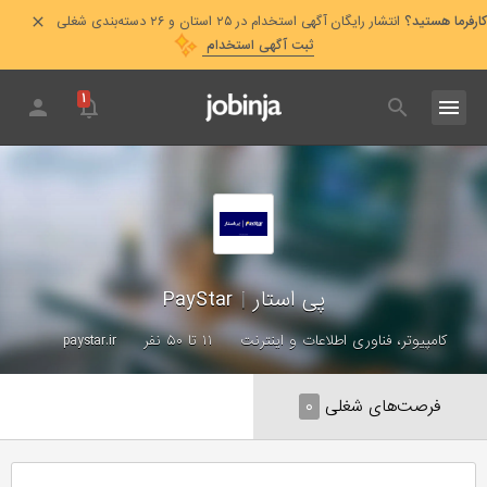
کارفرما هستید؟
انتشار رایگان آگهی استخدام در ۲۵ استان و ۲۶ دسته‌بندی شغلی
ثبت آگهی استخدام
۱
پی استار
|
PayStar
کامپیوتر، فناوری اطلاعات و اینترنت
۱۱ تا ۵۰ نفر
paystar.ir
فرصت‌های شغلی
۰