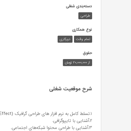
دسته‌بندی شغلی
طراحی
نوع همکاری
تمام وقت
دورکاری
حقوق
از ۲۰,۰۰۰,۰۰۰ تومان
شرح موقعیت شغلی
۱.تسلط کامل به نرم افزار های طراحی گرافیک (llustrator , photoshop ,Indesign, After Effect,....)
۲.آشنایی با تایپوگرافی.
۳.آشنایی با طراحی محتوا شبکه‌های اجتماعی.