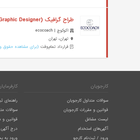
طراح گرافیک (Graphic Designer)
اکوکوچ | ecocoach
تهران، تهران
قرارداد تمام‌وقت
(برای مشاهده حقوق وا
کارجویان
کارفرمایان
سوالات متداول کارجویان
راهنمای ثب
قوانین و مقررات کارجویان
سوالات متد
لیست مشاغل
قوانین و م
آگهی‌های استخدام
درج آگهی 
ورود / ثبت‌نام کارجو
ورود به بخ