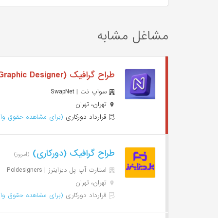
مشاغل مشابه
طراح گرافیک (Graphic Designer-دورکاری)
سواپ نت | SwapNet
تهران، تهران
قرارداد دورکاری
(برای مشاهده حقوق وار
طراح گرافیک (دورکاری)
(امروز)
استارت آپ پل دیزاینرز | Poldesigners
تهران، تهران
قرارداد دورکاری
(برای مشاهده حقوق وار