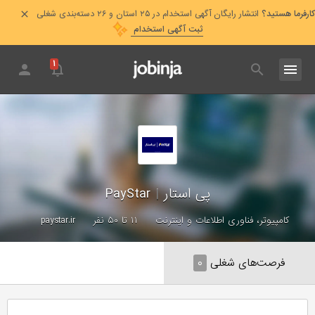
کارفرما هستید؟
انتشار رایگان آگهی استخدام در ۲۵ استان و ۲۶ دسته‌بندی شغلی
ثبت آگهی استخدام
۱
پی استار
|
PayStar
کامپیوتر، فناوری اطلاعات و اینترنت
۱۱ تا ۵۰ نفر
paystar.ir
فرصت‌های شغلی
۰