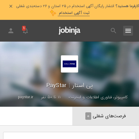
کارفرما هستید؟
انتشار رایگان آگهی استخدام در ۲۵ استان و ۲۶ دسته‌بندی شغلی
ثبت آگهی استخدام
۱
پی استار
|
PayStar
کامپیوتر، فناوری اطلاعات و اینترنت
۱۱ تا ۵۰ نفر
paystar.ir
فرصت‌های شغلی
۰