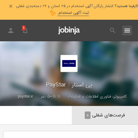
کارفرما هستید؟
انتشار رایگان آگهی استخدام در ۲۵ استان و ۲۶ دسته‌بندی شغلی
ثبت آگهی استخدام
۱
پی استار
|
PayStar
کامپیوتر، فناوری اطلاعات و اینترنت
۱۱ تا ۵۰ نفر
paystar.ir
فرصت‌های شغلی
۰