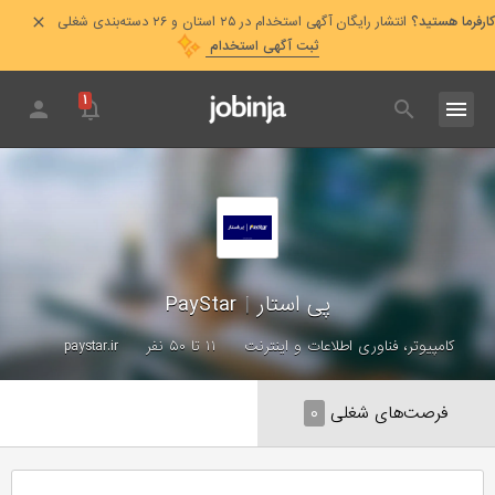
کارفرما هستید؟
انتشار رایگان آگهی استخدام در ۲۵ استان و ۲۶ دسته‌بندی شغلی
ثبت آگهی استخدام
۱
پی استار
|
PayStar
کامپیوتر، فناوری اطلاعات و اینترنت
۱۱ تا ۵۰ نفر
paystar.ir
فرصت‌های شغلی
۰